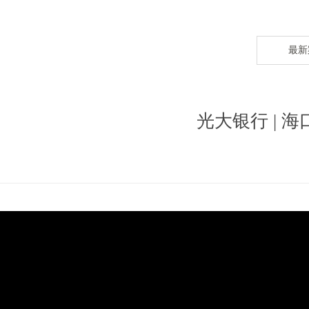
最新
光大银行 | 