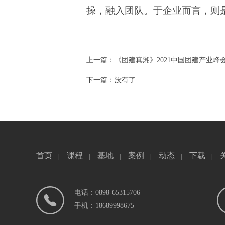
操，融入团队。于企业而言，则
上一篇：《团建真湘》2021中国团建产业峰
下一篇：没有了
首页
课程
基地
案例
动态
下载
|
|
|
|
|
|
电话：0898-65315706
手机：18689998675