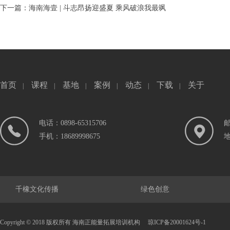
下一篇：海南海壹 | 斗志昂扬迎盛夏 乘风破浪我最飒
首页
课程
基地
案例
动态
下载
关于
|
|
|
|
|
|
电话：0898-65315706
邮
手机：18689998675
千橡文化传播
绿色创意
Copyright © 2018 版权所有 海南正能量拓展培训机构
琼ICP备20001624号-1